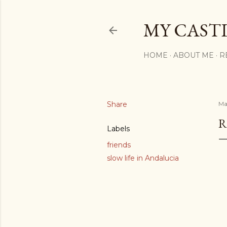
MY CASTL
HOME
ABOUT ME
R
Share
Ma
R
Labels
friends
slow life in Andalucia