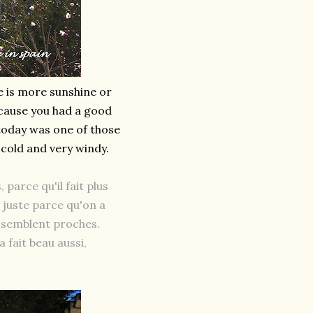
e is more sunshine or
ecause you had a good
 today was one of those
 cold and very windy.
 parce qu'il fait plus
s juste parce qu'on a
 semblent proches.
a fait beau aussi,