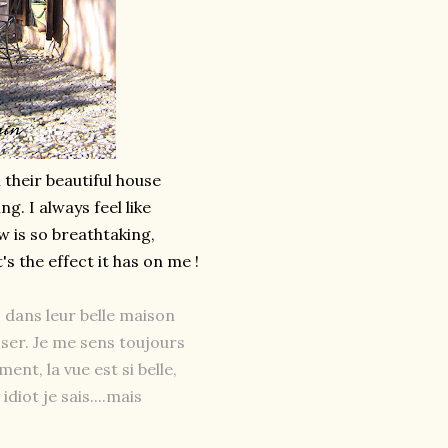
 their beautiful house
g. I always feel like
w is so breathtaking,
t's the effect it has on me !
 dans leur belle maison
ser. Je me sens toujours
nt, la vue est si belle,
diot je sais....mais