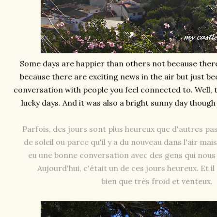
Some days are happier than others not because ther
because there are exciting news in the air but just b
conversation with people you feel connected to. Well,
lucky days. And it was also a bright sunny day though
Parfois, des jours sont plus heureux que d'autres pas,
de soleil ou parce qu'il y a du nouveau dans l'air mai
eu une bonne conversation avec des gens qui nous
Aujourd'hui, c'était un de ces jours heureux. Et il 
bien que très froid et venteux.