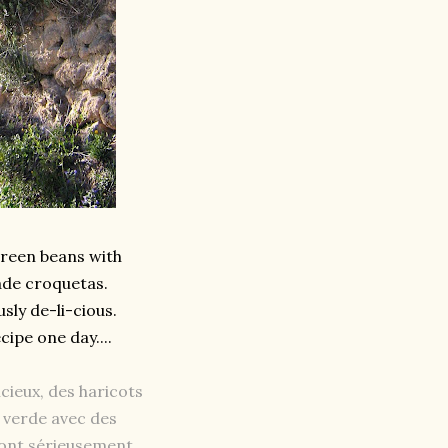
green beans with
ade croquetas.
sly de-li-cious.
ipe one day....
cieux, des haricots
 verde avec des
 sont sérieusement