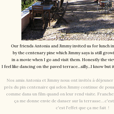
Our friends Antonia and Jimmy invited us for lunch in
by the centenary pine which Jimmy says is still growin
in a movie when I go and visit them. Honestly the vie
I feel like dancing on the paved terrace...silly...I know but i
Nos amis Antonia et Jimmy nous ont invités à déjeuner
près du pin centenaire qui selon Jimmy continue de pous
comme dans un film quand on leur rend visite. Francheme
ça me donne envie de danser sur la terrasse....c'est i
c'est l'effet que ça me fait !