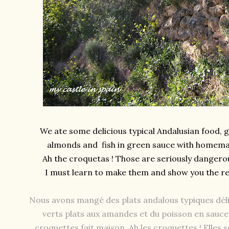
We ate some delicious typical Andalusian food, 
almonds and fish in green sauce with homem
Ah the croquetas ! Those are seriously dangerou
I must learn to make them and show you the rec
Nous avons mangé des plats andalous typiques déli
verts plats aux amandes et du poisson en sauce
croquettes fait maison. Ah les croquettes ! Elles